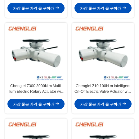
Electric Rotary Actuator for Multi-
Turn Actuator with Explosion
Turn Valve Control
Proof and Flange Connection
가장 좋은 가격 을 구하라
가장 좋은 가격 을 구하라
Chenglei Z300 3000N.m Multi-
Chenglei Z10 100N.m Intelligent
Turn Electric Rotary Actuator with
On-Off Electric Valve Actuator with
Battery Backup and Bluetooth
Thermal Protection and CE
Connection
Certification
가장 좋은 가격 을 구하라
가장 좋은 가격 을 구하라