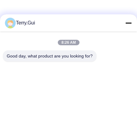
소셜 미디어
Terry.Gui
8:26 AM
빠른 연락
Good day, what product are you looking for?
전화
86-519-8876-9153
이메일
terry.gui@cz-chenglei.com
주소
건물 A5, 지능형 장비 산업 공원, 앙상샤오 타운, 경제 개발 지
역, 중국 장저우 시
개인 정보 정책
|
사이트맵