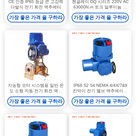
CE 인증 IP65 등급 큰 고강력
첸글레이 DQ 시리즈 220V AC
다발식 전기 회전 액추에터
63000N.m 토크 알루미늄 합
금 밸브 덤퍼 HVAC용 전기 회
가장 좋은 가격 을 구하라
가장 좋은 가격 을 구하라
전 액추에터
지능형 모터 시스템용 일반 온
IP68 S2 S4 NEMA 4/4X/7&9
도 소형 자동 전기 회전 액추
칸막이 전기 밸브 액추에이터
에터
및 HVAC 및 덤퍼 제어용 전기
가장 좋은 가격 을 구하라
가장 좋은 가격 을 구하라
회전 액추에이터