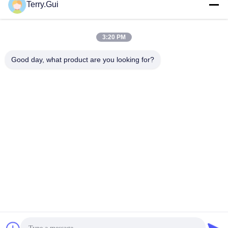
소셜 미디어
Terry.Gui
3:20 PM
빠른 연락
Good day, what product are you looking for?
전화
86-519-8876-9153
이메일
wynne.zheng@cz-chenglei.com
주소
건물 A5, 지능형 장비 산업 공원, 앙상샤오 타운, 경제 개발 지
역, 중국 장저우 시
개인 정보 정책
|
사이트맵
중국 좋은 품질 전기 밸브 작동 장치 공급업체. 저작권 © 2024-
2026 Changzhou Chenglei Valve Technology Co., Ltd. . 모든 권리